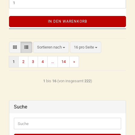
IN DEN WARENKORB
Sortieren nach
16 pro Seite
1
2
3
4
...
14
»
1
bis
16
(von insgesamt
222
)
Suche