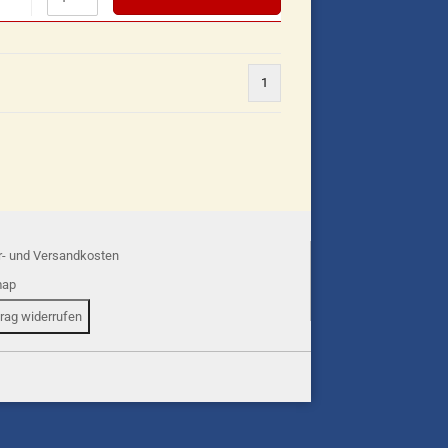
1
r- und Versandkosten
map
trag widerrufen