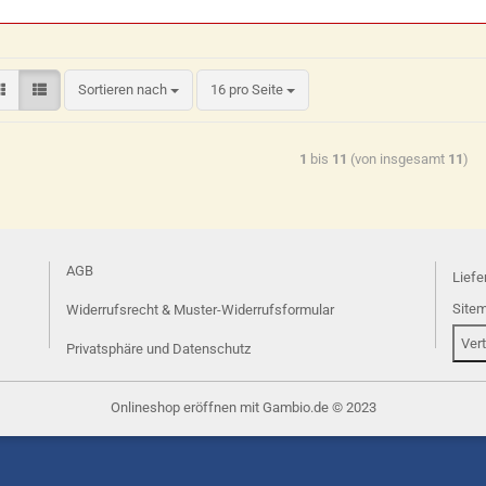
Sortieren nach
16 pro Seite
1
bis
11
(von insgesamt
11
)
AGB
Liefe
Site
Widerrufsrecht & Muster-Widerrufsformular
Ver
Privatsphäre und Datenschutz
Onlineshop eröffnen
mit Gambio.de © 2023