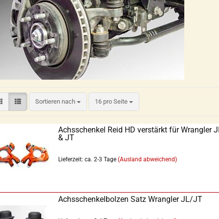
Sortieren nach
16 pro Seite
Achsschenkel Reid HD verstärkt für Wrangler J
& JT
Lieferzeit: ca. 2-3 Tage
(Ausland abweichend)
Achsschenkelbolzen Satz Wrangler JL/JT