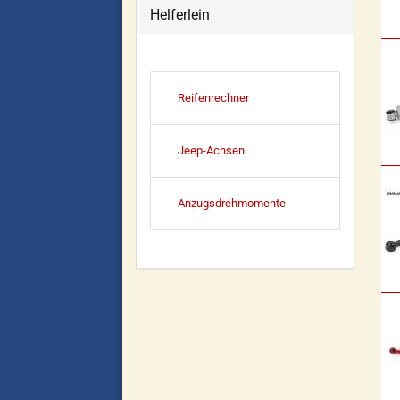
Helferlein
Reifenrechner
Jeep-Achsen
Anzugsdrehmomente