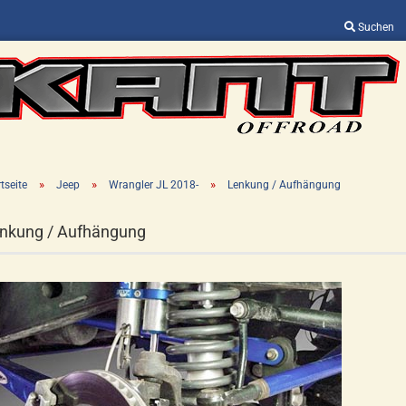
Suchen
Sprache auswählen
Lieferland
»
»
»
tseite
Jeep
Wrangler JL 2018-
Lenkung / Aufhängung
nkung / Aufhängung
Konto erstellen
Passwort vergessen?