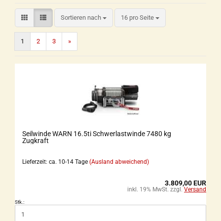
Sortieren nach
16 pro Seite
1
2
3
»
Seilwinde WARN 16.5ti Schwerlastwinde 7480 kg
Zugkraft
Lieferzeit: ca. 10-14 Tage
(Ausland abweichend)
3.809,00 EUR
inkl. 19% MwSt. zzgl.
Versand
Stk.: