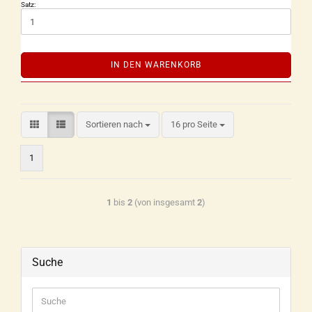
Satz:
IN DEN WARENKORB
Sortieren nach
16 pro Seite
1
1
bis
2
(von insgesamt
2
)
Suche