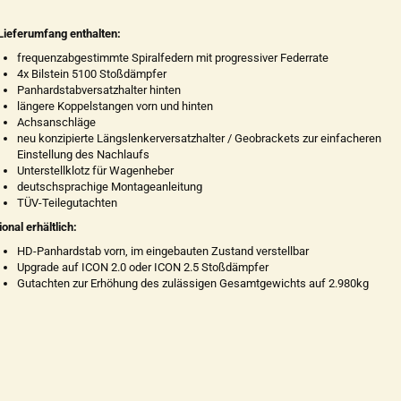
Lieferumfang enthalten:
frequenzabgestimmte Spiralfedern mit progressiver Federrate
4x Bilstein 5100 Stoßdämpfer
Panhardstabversatzhalter hinten
längere Koppelstangen vorn und hinten
Achsanschläge
neu konzipierte Längslenkerversatzhalter / Geobrackets zur einfacheren
Einstellung des Nachlaufs
Unterstellklotz für Wagenheber
deutschsprachige Montageanleitung
TÜV-Teilegutachten
ional erhältlich:
HD-Panhardstab vorn, im eingebauten Zustand verstellbar
Upgrade auf ICON 2.0 oder ICON 2.5 Stoßdämpfer
Gutachten zur Erhöhung des zulässigen Gesamtgewichts auf 2.980kg