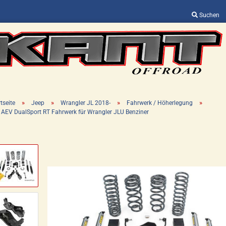
Suchen
Sprache auswählen
Lieferland
»
»
»
»
tseite
Jeep
Wrangler JL 2018-
Fahrwerk / Höherlegung
" AEV DualSport RT Fahrwerk für Wrangler JLU Benziner
Konto erstellen
Passwort vergessen?