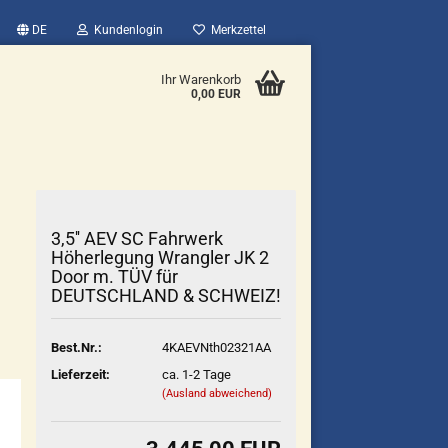
DE
Kundenlogin
Merkzettel
Ihr Warenkorb
0,00 EUR
3,5'' AEV SC Fahrwerk
Höherlegung Wrangler JK 2
Door m. TÜV für
DEUTSCHLAND & SCHWEIZ!
Best.Nr.:
4KAEVNth02321AA
Lieferzeit:
ca. 1-2 Tage
(Ausland abweichend)