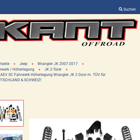
Suchen
Sprache auswählen
Lieferland
»
»
»
tseite
Jeep
Wrangler JK 2007-2017
»
»
rwerk / Höherlegung
JK 2-Türer
'' AEV SC Fahrwerk Höherlegung Wrangler JK 2 Door m. TÜV für
TSCHLAND & SCHWEIZ!
Konto erstellen
Passwort vergessen?