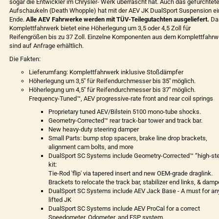
sogar die Entwickler im Chrysler- Werk überrascht hat. Auch das gefürchtet
Aufschaukeln (Death Whopple) hat mit der AEV JK DualSport Suspension ei
Ende.
Alle AEV Fahrwerke werden mit TÜV-Teilegutachten ausgeliefert.
Da
Komplettfahrwerk bietet eine Höherlegung um 3,5 oder 4,5 Zoll für
Reifengrößen bis zu 37 Zoll. Einzelne Komponenten aus dem Komplettfahrw
sind auf Anfrage erhältlich.
Die Fakten:
Lieferumfang: Komplettfahrwerk inklusive Stoßdämpfer
Höherlegung um 3,5'' für Reifendurchmesser bis 35'' möglich.
Höherlegung um 4,5'' für Reifendurchmesser bis 37'' möglich.
Frequency-Tuned™, AEV progressive-rate front and rear coil springs
Proprietary tuned AEV/Bilstein 5100 mono-tube shocks.
Geometry-Corrected™ rear track-bar tower and track bar.
New heavy-duty steering damper
Small Parts: bump stop spacers, brake line drop brackets,
alignment cam bolts, and more
DualSport SC Systems include Geometry-Corrected™ “high-ste
kit:
Tie-Rod 'flip' via tapered insert and new OEM-grade draglink.
Brackets to relocate the track bar, stabilizer end links, & damp
DualSport SC Systems include AEV Jack Base - A must for an
lifted JK
DualSport SC Systems include AEV ProCal for a correct
Speedometer, Odometer, and ESP system.