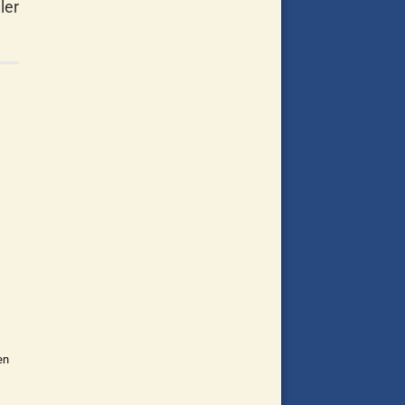
ler
en
s