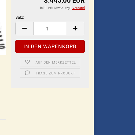
3.445,00 EUR
inkl. 19% MwSt. zzgl.
Versand
Satz:
Satz
AUF DEN MERKZETTEL
FRAGE ZUM PRODUKT