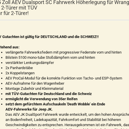
5 Zoll AEV Dualsport SC Fahrwerk Höherlegung für Wrang
 2-Türer mit TÜV
r für 2-Türer!
 Gutachten ist gültig für DEUTSCHLAND und die SCHWEIZ!!
tehend aus:
verlängerte Fahrwerksfedern mit progressiver Federrate vorn und hinten
Bilstein 5100 mono-tube Stoßdämpfern vorn und hinten
verstärkter Lenkungsdämpfer
2x Panhardstäbe
2x Koppelstangen
AEV ProCal-Modul für die korrekte Funktion von Tacho- und ESP-System
AEV-Aufnahme für den Wagenheber
Montage Zubehör und Kleinmaterial
mit TÜV-Gutachten für Deutschland und die Schweiz
ermöglicht die Verwendung von 35er Reifen
setzt dem gefürchtem Aufschaukeln 'Death Wobble' ein Ende
AEV-Fahrwerke für Jeep JK.
Das AEV JK DualSport Fahrwerk wurde entwickelt, um den hohen Ansprüch
an Bodenfreiheit, Ladekapazität, Fahrkomfort und Stabilität bei höheren
Geschwindigkeiten zu entsprechen. Herausgekommen ist ein Fahrwerk, da