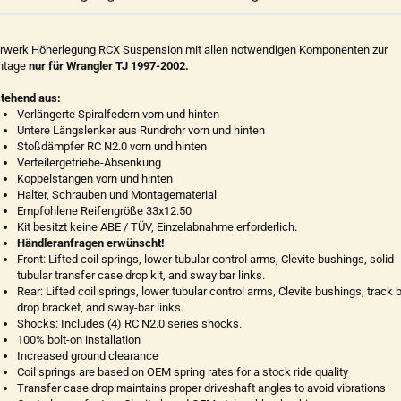
rwerk Höherlegung RCX Suspension mit allen notwendigen Komponenten zur
ntage
nur für Wrangler TJ 1997-2002.
tehend aus:
Verlängerte Spiralfedern vorn und hinten
Untere Längslenker aus Rundrohr vorn und hinten
Stoßdämpfer RC N2.0 vorn und hinten
Verteilergetriebe-Absenkung
Koppelstangen vorn und hinten
Halter, Schrauben und Montagematerial
Empfohlene Reifengröße 33x12.50
Kit besitzt keine ABE / TÜV, Einzelabnahme erforderlich.
Händleranfragen erwünscht!
Front: Lifted coil springs, lower tubular control arms, Clevite bushings, solid
tubular transfer case drop kit, and sway bar links.
Rear: Lifted coil springs, lower tubular control arms, Clevite bushings, track 
drop bracket, and sway-bar links.
Shocks: Includes (4) RC N2.0 series shocks.
100% bolt-on installation
Increased ground clearance
Coil springs are based on OEM spring rates for a stock ride quality
Transfer case drop maintains proper driveshaft angles to avoid vibrations