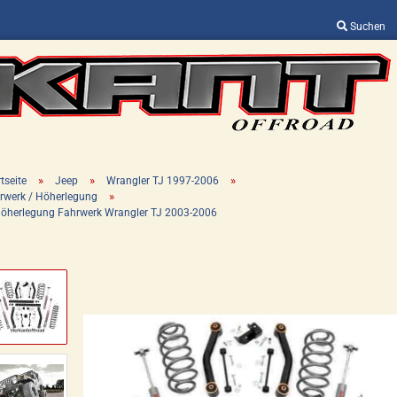
Suchen
Sprache auswählen
Lieferland
»
»
»
tseite
Jeep
Wrangler TJ 1997-2006
»
rwerk / Höherlegung
 Höherlegung Fahrwerk Wrangler TJ 2003-2006
Konto erstellen
Passwort vergessen?