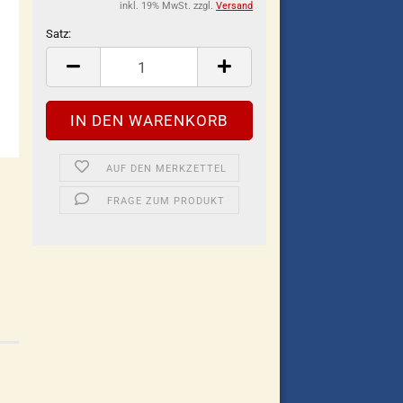
inkl. 19% MwSt. zzgl.
Versand
Satz:
Satz
AUF DEN MERKZETTEL
FRAGE ZUM PRODUKT