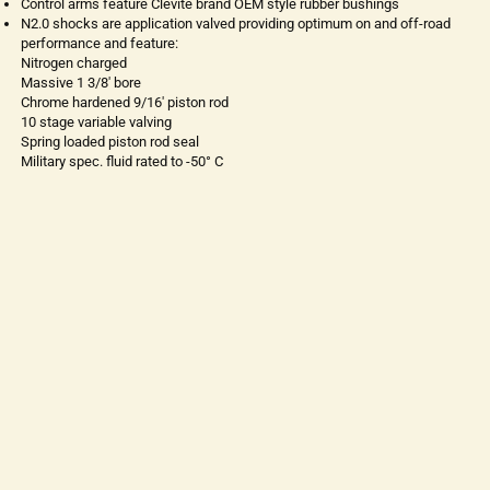
Control arms feature Clevite brand OEM style rubber bushings
N2.0 shocks are application valved providing optimum on and off-road
performance and feature:
Nitrogen charged
Massive 1 3/8' bore
Chrome hardened 9/16' piston rod
10 stage variable valving
Spring loaded piston rod seal
Military spec. fluid rated to -50° C