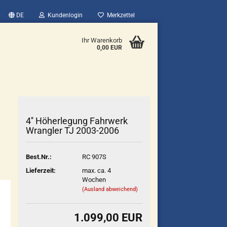
DE
Kundenlogin
Merkzettel
Ihr Warenkorb
0,00 EUR
4'' Höherlegung Fahrwerk
Wrangler TJ 2003-2006
Best.Nr.:
RC 907S
Lieferzeit:
max. ca. 4
Wochen
(Ausland abweichend)
1.099,00 EUR