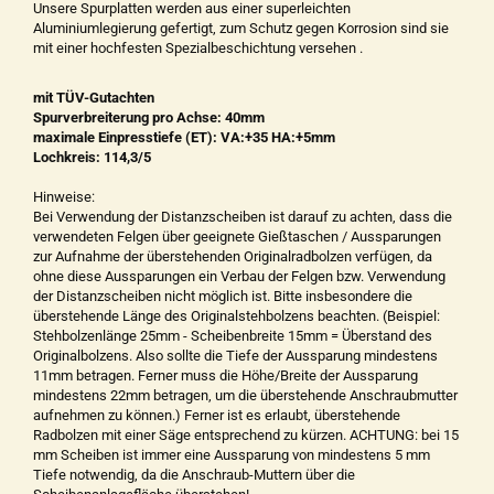
Unsere Spurplatten werden aus einer superleichten
Aluminiumlegierung gefertigt, zum Schutz gegen Korrosion sind sie
mit einer hochfesten Spezialbeschichtung versehen .
mit TÜV-Gutachten
Spurverbreiterung pro Achse: 40mm
maximale Einpresstiefe (ET): VA:+35 HA:+5mm
Lochkreis: 114,3/5
Hinweise:
Bei Verwendung der Distanzscheiben ist darauf zu achten, dass die
verwendeten Felgen über geeignete Gießtaschen / Aussparungen
zur Aufnahme der überstehenden Originalradbolzen verfügen, da
ohne diese Aussparungen ein Verbau der Felgen bzw. Verwendung
der Distanzscheiben nicht möglich ist. Bitte insbesondere die
überstehende Länge des Originalstehbolzens beachten. (Beispiel:
Stehbolzenlänge 25mm - Scheibenbreite 15mm = Überstand des
Originalbolzens. Also sollte die Tiefe der Aussparung mindestens
11mm betragen. Ferner muss die Höhe/Breite der Aussparung
mindestens 22mm betragen, um die überstehende Anschraubmutter
aufnehmen zu können.) Ferner ist es erlaubt, überstehende
Radbolzen mit einer Säge entsprechend zu kürzen. ACHTUNG: bei 15
mm Scheiben ist immer eine Aussparung von mindestens 5 mm
Tiefe notwendig, da die Anschraub-Muttern über die