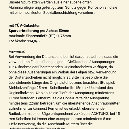
Unsere Spurplatten werden aus einer superleichten
Aluminiumlegierung gefertigt, zum Schutz gegen Korrosion sind sie
mit einer hochfesten Spezialbeschichtung versehen .
mit TÜV-Gutachten
Spurverbreiterung pro Achse: 50mm
maximale Einpresstiefe (ET): 1,75mm
Lochkreis: 114,3/5
Hinweise:
Bei Verwendung der Distanzscheiben ist darauf zu achten, dass die
verwendeten Felgen über geeignete Gießtaschen / Aussparungen
zur Aufnahme der überstehenden Originalradbolzen verfügen, da
ohne diese Aussparungen ein Verbau der Felgen bzw. Verwendung
der Distanzscheiben nicht möglich ist. Bitte insbesondere die
überstehende Länge des Originalstehbolzens beachten. (Beispiel:
Stehbolzenlänge 25mm - Scheibenbreite 15mm = Überstand des
Originalbolzens. Also sollte die Tiefe der Aussparung mindestens
11mm betragen. Ferner muss die Höhe/Breite der Aussparung
mindestens 22mm betragen, um die überstehende Anschraubmutter
aufnehmen zu können.) Ferner ist es erlaubt, überstehende
Radbolzen mit einer Säge entsprechend zu kürzen. ACHTUNG: bei 15
mm Scheiben ist immer eine Aussparung von mindestens 5 mm
Tiefe notwendig, da die Anschraub-Muttern über die