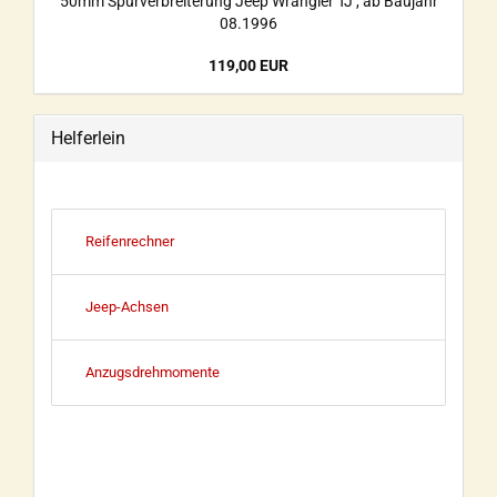
50mm Spurverbreiterung Jeep Wrangler TJ , ab Baujahr
08.1996
119,00 EUR
Helferlein
Reifenrechner
Jeep-Achsen
Anzugsdrehmomente