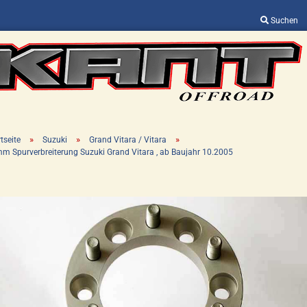
Suchen
Sprache auswählen
Lieferland
»
»
»
tseite
Suzuki
Grand Vitara / Vitara
m Spurverbreiterung Suzuki Grand Vitara , ab Baujahr 10.2005
Konto erstellen
Passwort vergessen?