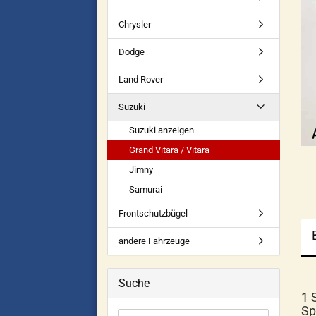
Chrysler
Dodge
Land Rover
Suzuki
Suzuki anzeigen
Grand Vitara / Vitara
Jimny
Samurai
Frontschutzbügel
andere Fahrzeuge
Suche
1 
Sp