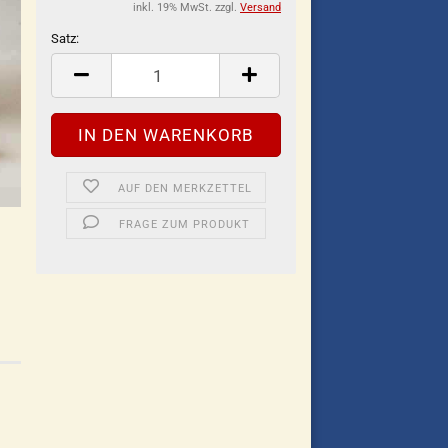
inkl. 19% MwSt. zzgl.
Versand
Satz:
Satz
AUF DEN MERKZETTEL
FRAGE ZUM PRODUKT