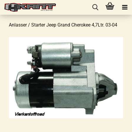
Anlasser / Starter Jeep Grand Cherokee 4,7Ltr. 03-04