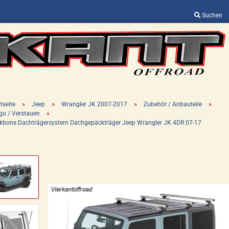
Suchen
Sprache auswählen
Lieferland
»
»
»
»
tseite
Jeep
Wrangler JK 2007-2017
Zubehör / Anbauteile
»
go / Verstauen
kbone Dachträgersystem Dachgepäckträger Jeep Wrangler JK 4DR 07-17
Konto erstellen
Passwort vergessen?