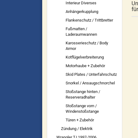
Un
Interieur Diverses
fü
Anhängerkupplung
Flankenschutz / Trittbretter
Fußmatten /
Laderaumwannen
Karosserieschutz / Body
Armor
Kotflügelverbreiterung
Motorhaube + Zubehör
Skid Plates / Unterfahrschutz
Snorkel / Ansaugschnorchel
Stoßstange hinten /
Reserveradhalter
Stoßstange vorn /
Windenstoßstange
Türen + Zubehör
Zündung / Elektrik
Wrangler TJ 1997-2006