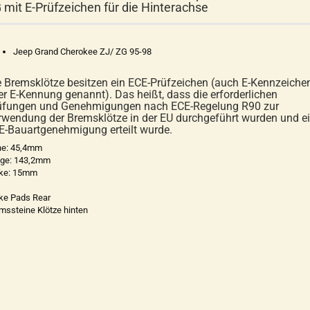
 mit E-Prüfzeichen für die Hinterachse
Jeep Grand Cherokee ZJ/ ZG 95-98
e Bremsklötze besitzen ein ECE-Prüfzeichen (auch E-Kennzeiche
er E-Kennung genannt). Das heißt, dass die erforderlichen
üfungen und Genehmigungen nach ECE-Regelung R90 zur
rwendung der Bremsklötze in der EU durchgeführt wurden und e
E-Bauartgenehmigung erteilt wurde.
e: 45,4mm
ge: 143,2mm
ke: 15mm
ke Pads Rear
mssteine Klötze hinten