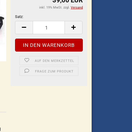
39,00 EUR
inkl. 19% MwSt. zzgl.
Versand
Satz:
Satz
AUF DEN MERKZETTEL
FRAGE ZUM PRODUKT
J