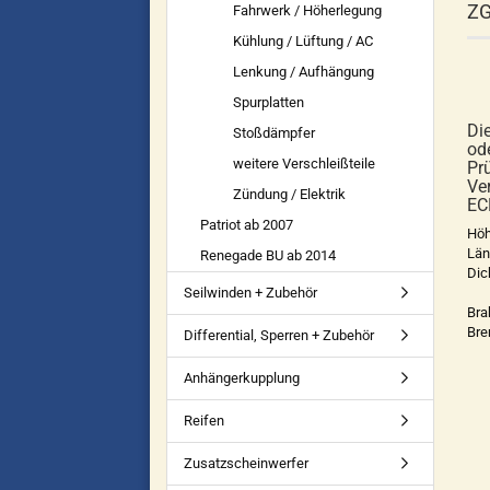
ZG
Fahrwerk / Höherlegung
Kühlung / Lüftung / AC
Lenkung / Aufhängung
Spurplatten
Di
Stoßdämpfer
od
weitere Verschleißteile
Pr
Ve
Zündung / Elektrik
EC
Patriot ab 2007
Höh
Län
Renegade BU ab 2014
Dic
Seilwinden + Zubehör
Bra
Bre
Differential, Sperren + Zubehör
Anhängerkupplung
Reifen
Zusatzscheinwerfer