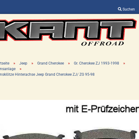
Suchen
Sprache auswählen
Lieferland
»
»
»
»
tseite
Jeep
Grand Cherokee
Gr. Cherokee ZJ 1993-1998
»
msanlage
msklötze Hinterachse Jeep Grand Cherokee ZJ/ ZG 95-98
Konto erstellen
Passwort vergessen?