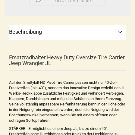
FRAGE ZUM PRODUKT
Beschreibung
Ersatzradhalter Heavy Duty Oversize Tire Carrier
Jeep Wrangler JL
Auf den Smittybilt HD Pivot Tire Carrier passen nicht nur 40-Zoll-
Ersatzreifen ( bis 40'' ), sondern das innovative Design verleiht der JL-
Werks-Heckklappe zusätzliche Festigkeit und verhindert Verbiegen,
Klappern, Durchhängen und mögliche Schäden an Ihrem Fahrzeug.
Seine vollständig anpassbare Reifenhalterung kann in der Höhe oder
in der Neigung fein eingestellt werden, duch die Neigung wird der
Böschungswinkel verbessert, wenn Sie mit einem offenen oder
schrägen Softop fahren.
STÄRKER - Ermöglicht es einem Jeep JL, bis zu einem 40"
Ersatzreifen ohne Durchhängen oder Knicken der Heckklappe zu