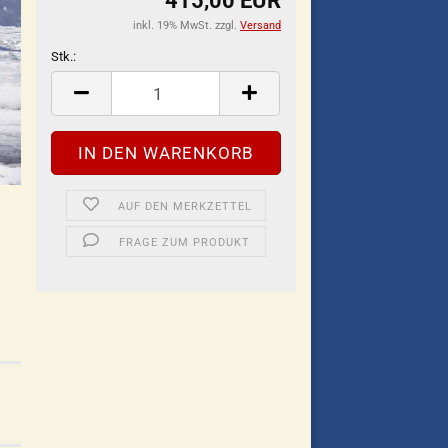
415,00 EUR
inkl. 19% MwSt. zzgl.
Versand
Stk.:
Stk.
AUF DEN MERKZETTEL
FRAGE ZUM PRODUKT