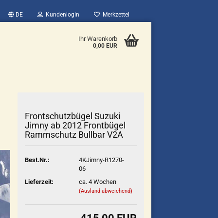
DE
Kundenlogin
Merkzettel
Ihr Warenkorb
0,00 EUR
Frontschutzbügel Suzuki
Jimny ab 2012 Frontbügel
Rammschutz Bullbar V2A
Best.Nr.:
4KJimny-R1270-
06
Lieferzeit:
ca. 4 Wochen
(Ausland abweichend)