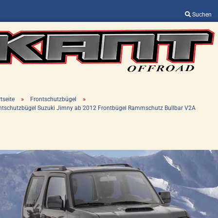
Suchen
Sprache auswählen
Lieferland
»
»
tseite
Frontschutzbügel
ntschutzbügel Suzuki Jimny ab 2012 Frontbügel Rammschutz Bullbar V2A
Konto erstellen
Passwort vergessen?