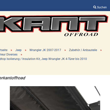
Suchen
Sprache auswählen
Lieferland
»
»
»
»
tseite
Jeep
Wrangler JK 2007-2017
Zubehör / Anbauteile
»
rieur Diverses
dtop Isolierung / Insulation Kit, Jeep Wrangler JK 4-Türer bis 2010
Konto erstellen
Passwort vergessen?