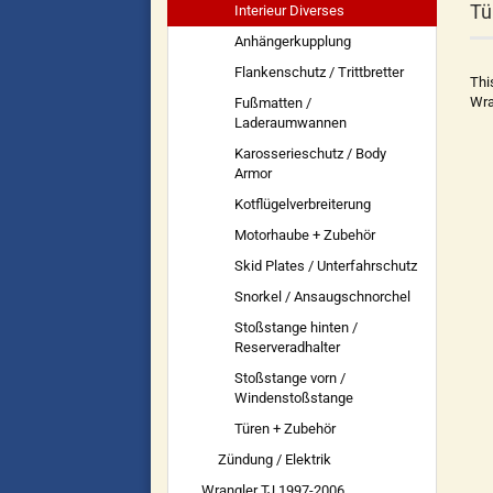
Tü
Interieur Diverses
Anhängerkupplung
Flankenschutz / Trittbretter
Thi
Wra
Fußmatten /
Laderaumwannen
Karosserieschutz / Body
Armor
Kotflügelverbreiterung
Motorhaube + Zubehör
Skid Plates / Unterfahrschutz
Snorkel / Ansaugschnorchel
Stoßstange hinten /
Reserveradhalter
Stoßstange vorn /
Windenstoßstange
Türen + Zubehör
Zündung / Elektrik
Wrangler TJ 1997-2006