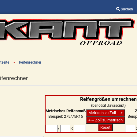
Suchen
Sprache auswählen
Lieferland
»
tseite
Reifenrechner
ifenrechner
Konto erstellen
Reifengrößen umrechnen
Passwort vergessen?
(benötigt Javascript)
Metrisches Reifenmaß
Z
Beispiel: 275/75R15
Beisp
/
R