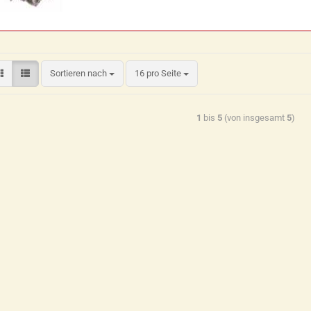
Sortieren nach
16 pro Seite
1
bis
5
(von insgesamt
5
)