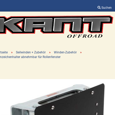
Suchen
Sprache auswählen
Lieferland
»
»
»
tseite
Seilwinden + Zubehör
Winden-Zubehör
nzeichenhalter abnehmbar für Rollenfenster
Konto erstellen
Passwort vergessen?