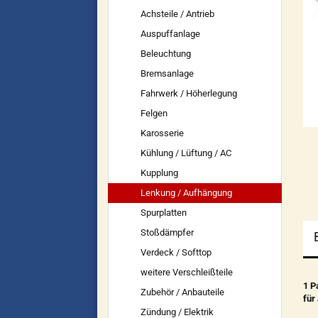
Achsteile / Antrieb
Auspuffanlage
Beleuchtung
Bremsanlage
Fahrwerk / Höherlegung
Felgen
Karosserie
Kühlung / Lüftung / AC
Kupplung
Lenkung / Aufhängung
Spurplatten
Stoßdämpfer
Verdeck / Softtop
weitere Verschleißteile
1 P
Zubehör / Anbauteile
für
Zündung / Elektrik