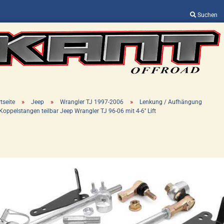
Suchen
Sprache auswählen
Lieferland
»
»
»
tseite
Jeep
Wrangler TJ 1997-2006
Lenkung / Aufhängung
Koppelstangen teilbar Jeep Wrangler TJ 96-06 mit 4-6'' Lift
Konto erstellen
Passwort vergessen?