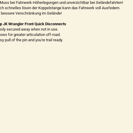
 Muss bei Fahrwerk-Höherlegungen und unverzichtbar bei Geländefahrten!
ch schnelles lösen der Koppelstange kann das Fahrwerk voll Ausfedern.
l bessere Verschränkung im Gelände!
p JK Wrangler Front Quick Disconnects
asily secured away when not in use.
lows for greater articulation off-road.
sy pull of the pin and you're trail ready.