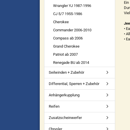
Ein
Wrangler YJ 1987-1996
Dur
Vie
CJ 5/7 1955-1986
Cherokee
Jee
• E
Commander 2006-2010
• Al
Compass ab 2006
• Ea
Grand Cherokee
Patriot ab 2007
Renegade BU ab 2014
Seilwinden + Zubehör
Differential, Sperren + Zubehör
Anhängerkupplung
Reifen
Zusatzscheinwerfer
Chrysler