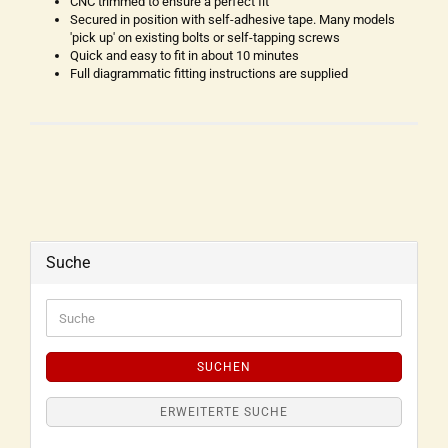
CNC trimmed to ensure a perfect fit
Secured in position with self-adhesive tape. Many models
'pick up' on existing bolts or self-tapping screws
Quick and easy to fit in about 10 minutes
Full diagrammatic fitting instructions are supplied
Suche
SUCHEN
ERWEITERTE SUCHE