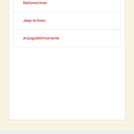
Reifenrechner
Jeep-Achsen
Anzugsdrehmomente