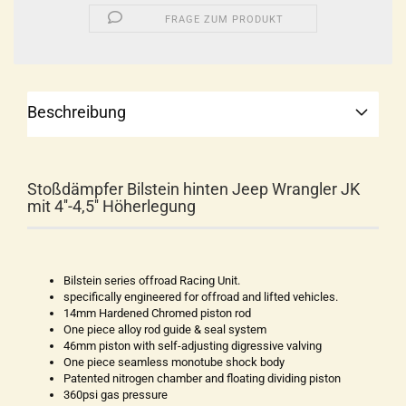
FRAGE ZUM PRODUKT
Beschreibung
Stoßdämpfer Bilstein hinten Jeep Wrangler JK
mit 4''-4,5'' Höherlegung
Bilstein series offroad Racing Unit.
specifically engineered for offroad and lifted vehicles.
14mm Hardened Chromed piston rod
One piece alloy rod guide & seal system
46mm piston with self-adjusting digressive valving
One piece seamless monotube shock body
Patented nitrogen chamber and floating dividing piston
360psi gas pressure