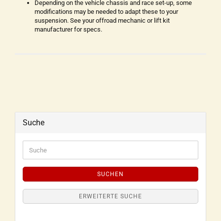
Depending on the vehicle chassis and race set-up, some
modifications may be needed to adapt these to your
suspension. See your offroad mechanic or lift kit
manufacturer for specs.
Suche
SUCHEN
ERWEITERTE SUCHE