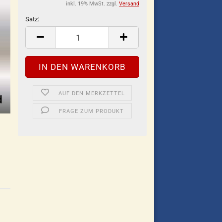
inkl. 19% MwSt. zzgl.
Versand
Satz:
Satz
AUF DEN MERKZETTEL
FRAGE ZUM PRODUKT