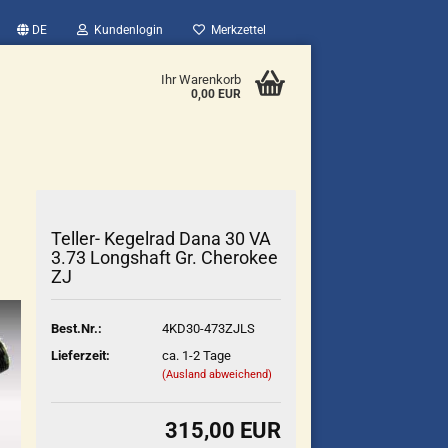
DE
Kundenlogin
Merkzettel
Ihr Warenkorb
0,00 EUR
Teller- Kegelrad Dana 30 VA
3.73 Longshaft Gr. Cherokee
ZJ
Best.Nr.:
4KD30-473ZJLS
Lieferzeit:
ca. 1-2 Tage
(Ausland abweichend)
315,00 EUR