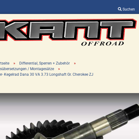
Suchen
Sprache auswählen
Lieferland
»
»
tseite
Differential, Sperren + Zubehör
»
sübersetzungen / Montagesätze
ler- Kegelrad Dana 30 VA 3.73 Longshaft Gr. Cherokee ZJ
Konto erstellen
Passwort vergessen?