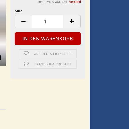
inkl. 19% MwSt. zzgl.
Versand
Satz:
Satz
AUF DEN MERKZETTEL
FRAGE ZUM PRODUKT