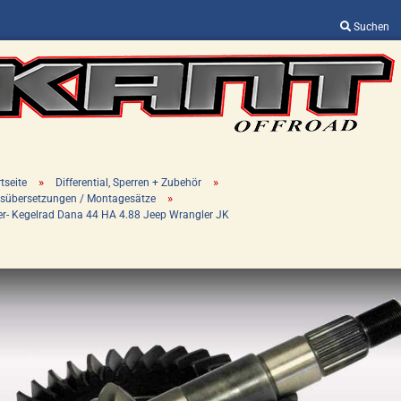
Suchen
Sprache auswählen
Lieferland
»
»
tseite
Differential, Sperren + Zubehör
»
sübersetzungen / Montagesätze
ler- Kegelrad Dana 44 HA 4.88 Jeep Wrangler JK
Konto erstellen
Passwort vergessen?