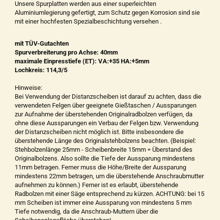
Unsere Spurplatten werden aus einer superleichten
Aluminiumlegierung gefertigt, zum Schutz gegen Korrosion sind sie
mit einer hochfesten Spezialbeschichtung versehen .
mit TÜV-Gutachten
Spurverbreiterung pro Achse: 40mm
maximale Einpresstiefe (ET): VA:+35 HA:+5mm
Lochkreis: 114,3/5
Hinweise:
Bei Verwendung der Distanzscheiben ist darauf zu achten, dass die
verwendeten Felgen über geeignete Gießtaschen / Aussparungen
zur Aufnahme der überstehenden Originalradbolzen verfügen, da
ohne diese Aussparungen ein Verbau der Felgen bzw. Verwendung
der Distanzscheiben nicht möglich ist. Bitte insbesondere die
überstehende Länge des Originalstehbolzens beachten. (Beispiel:
Stehbolzenlänge 25mm - Scheibenbreite 15mm = Überstand des
Originalbolzens. Also sollte die Tiefe der Aussparung mindestens
11mm betragen. Ferner muss die Höhe/Breite der Aussparung
mindestens 22mm betragen, um die überstehende Anschraubmutter
aufnehmen zu können.) Ferner ist es erlaubt, überstehende
Radbolzen mit einer Säge entsprechend zu kürzen. ACHTUNG: bei 15
mm Scheiben ist immer eine Aussparung von mindestens 5 mm
Tiefe notwendig, da die Anschraub-Muttern über die